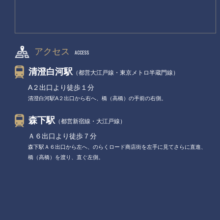
アクセス
ACCESS
清澄白河駅
（都営大江戸線・東京メトロ半蔵門線）
A２出口より徒歩１分
清澄白河駅A２出口から右へ、橋（高橋）の手前の右側。
森下駅
（都営新宿線・大江戸線）
Ａ６出口より徒歩７分
森下駅Ａ６出口から左へ、のらくロード商店街を左手に見てさらに直進、
橋（高橋）を渡り、直ぐ左側。