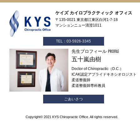
ケイズ カイロプラクティック オフィス
〒135-0021 東京都江東区白河1-7-18
マンションニュー清澄1011
TEL：03-5926-3345
先生プロフィール
PROFILE
五十嵐由樹
Doctor of Chiropractic（D.C.）
ICAK認定アプライドキネシオロジスト
柔道整復師
柔道整復師専科教員
ごあいさつ
Copyright© 2021 KYS Chiropractic Office. All rights reserved.