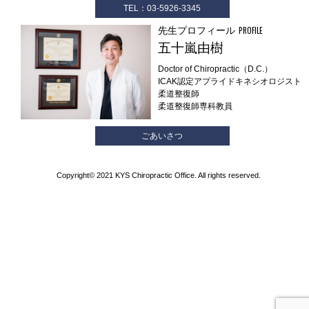
TEL：03-5926-3345
先生プロフィール
PROFILE
五十嵐由樹
Doctor of Chiropractic（D.C.）
ICAK認定アプライドキネシオロジスト
柔道整復師
柔道整復師専科教員
ごあいさつ
Copyright© 2021 KYS Chiropractic Office. All rights reserved.